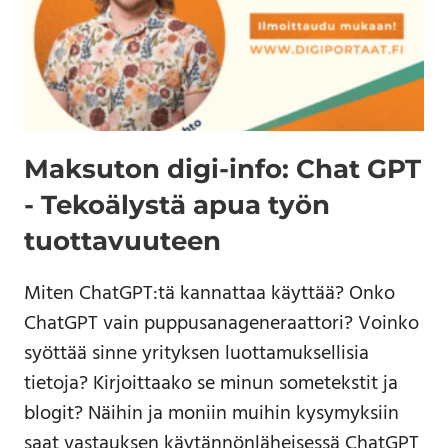
Maksuton digi-info: Chat GPT
- Tekoälystä apua työn
tuottavuuteen
Miten ChatGPT:tä kannattaa käyttää? Onko
ChatGPT vain puppusanageneraattori? Voinko
syöttää sinne yrityksen luottamuksellisia
tietoja? Kirjoittaako se minun sometekstit ja
blogit? Näihin ja moniin muihin kysymyksiin
saat vastauksen käytännönläheisessä ChatGPT