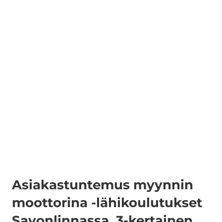
Asiakastuntemus myynnin
moottorina -lähikoulutukset
Savonlinnassa, 3-kertainen