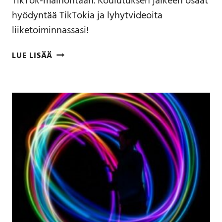
TikTok-mainontaan. Koulutuksen jälkeen osaat
hyödyntää TikTokia ja lyhytvideoita
liiketoiminnassasi!
LUE LISÄÄ