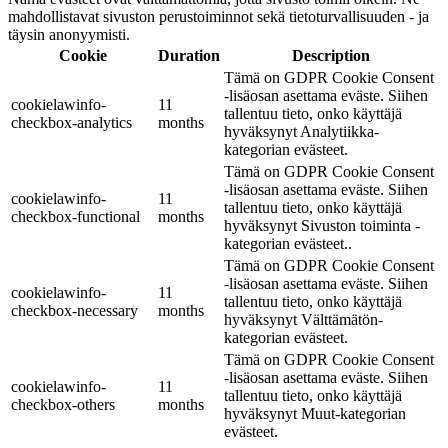
mahdollistavat sivuston perustoiminnot sekä tietoturvallisuuden - ja
täysin anonyymisti.
Cookie
Duration
Description
Tämä on GDPR Cookie Consent
-lisäosan asettama eväste. Siihen
cookielawinfo-
11
tallentuu tieto, onko käyttäjä
checkbox-analytics
months
hyväksynyt Analytiikka-
kategorian evästeet.
Tämä on GDPR Cookie Consent
-lisäosan asettama eväste. Siihen
cookielawinfo-
11
tallentuu tieto, onko käyttäjä
checkbox-functional
months
hyväksynyt Sivuston toiminta -
kategorian evästeet..
Tämä on GDPR Cookie Consent
-lisäosan asettama eväste. Siihen
cookielawinfo-
11
tallentuu tieto, onko käyttäjä
checkbox-necessary
months
hyväksynyt Välttämätön-
kategorian evästeet.
Tämä on GDPR Cookie Consent
-lisäosan asettama eväste. Siihen
cookielawinfo-
11
tallentuu tieto, onko käyttäjä
checkbox-others
months
hyväksynyt Muut-kategorian
evästeet.