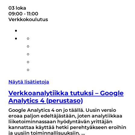
03 loka
09:00
-
11:00
Verkkokoulutus
Näytä lisätietoja
Verkkoanalytiikka tutuksi – Google
Analytics 4 (perustaso)
Google Analytics 4 on jo täällä. Uusin versio
eroaa paljon edeltäjästään, joten analytiikkaa
liiketoiminnassaan hyödyntävän yrittäjän
kannattaa käyttää hetki perehtyäkseen eroihin
ja uusiin toiminnallisuuksiin.
...