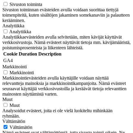
Sivuston toiminta
Sivuston toiminnan evästeiden avulla voidaan suorittaa tiettyjä
toimenpiteitä, kuten sisältöjen jakaminen somekanaviin ja palautteen
kerääminen.
Analytiikka
Analytiikka
Analytiikkaevästeiden avulla selvitetään, miten kävijät käyttävät
verkkosivustoja. Nämä evästeet näyttävät tietoja mm. kävijämääristä,
poistumisprosenteista ja liikenteen lähteistä.
Cookie
Duration
Description
GA4
Markkinointi
Markkinointi
Markkinointievästeiden avulla käyttäjille voidaan näyttää
relevantteja mainoksia ja markkinointikampanjoita. Nämä evästeet
seuraavat käyttäjiä verkkosivustoilla ja keräävät tietoja relevanttien
mainosten näyttämistä varten.
Muut
Muut
Analysoidut evästeet, joita ei ole vielä luokiteltu mihinkään
ryhmään.
Välttämätön
Välttämätön
Nämä evästeet ovat välttämättömiä, jotta sivusto toimii oikein. Ne