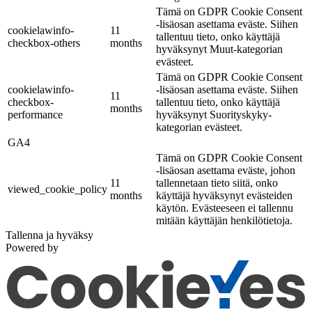
Tämä on GDPR Cookie Consent
-lisäosan asettama eväste. Siihen
cookielawinfo-
11
tallentuu tieto, onko käyttäjä
checkbox-others
months
hyväksynyt Muut-kategorian
evästeet.
Tämä on GDPR Cookie Consent
cookielawinfo-
-lisäosan asettama eväste. Siihen
11
checkbox-
tallentuu tieto, onko käyttäjä
months
performance
hyväksynyt Suorityskyky-
kategorian evästeet.
GA4
Tämä on GDPR Cookie Consent
-lisäosan asettama eväste, johon
11
tallennetaan tieto siitä, onko
viewed_cookie_policy
months
käyttäjä hyväksynyt evästeiden
käytön. Evästeeseen ei tallennu
mitään käyttäjän henkilötietoja.
Tallenna ja hyväksy
Powered by