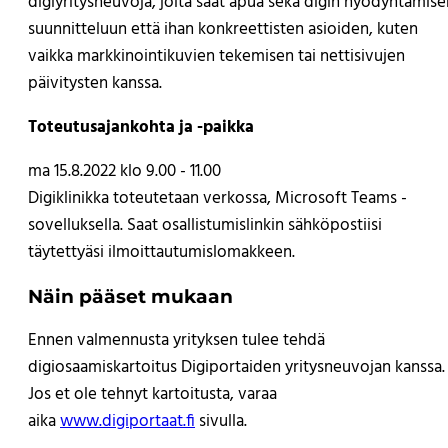
digiyritysneuvoja, jolta saat apua sekä digin hyödyntämise
suunnitteluun että ihan konkreettisten asioiden, kuten
vaikka markkinointikuvien tekemisen tai nettisivujen
päivitysten kanssa.
Toteutusajankohta ja -paikka
ma 15.8.2022 klo 9.00 - 11.00
Digiklinikka toteutetaan verkossa, Microsoft Teams -
sovelluksella. Saat osallistumislinkin sähköpostiisi
täytettyäsi ilmoittautumislomakkeen.
Näin pääset mukaan
Ennen valmennusta yrityksen tulee tehdä
digiosaamiskartoitus Digiportaiden yritysneuvojan kanssa.
Jos et ole tehnyt kartoitusta, varaa
aika
www.digiportaat.fi
sivulla.