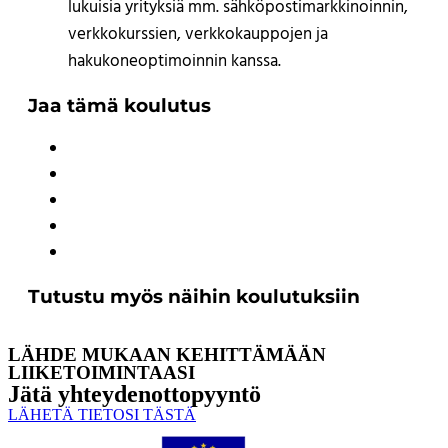
lukuisia yrityksiä mm. sähköpostimarkkinoinnin,
verkkokurssien, verkkokauppojen ja
hakukoneoptimoinnin kanssa.
Jaa tämä koulutus
Tutustu myös näihin koulutuksiin
LÄHDE MUKAAN KEHITTÄMÄÄN
LIIKETOIMINTAASI
Jätä yhteyden­ottopyyntö
LÄHETÄ TIETOSI TÄSTÄ