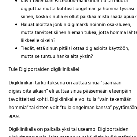
Kävit tekemään Facebook-markkinointia tai muuta
digijuttua mutta kohtasit ongelman ja homma tyssäsi
siihen, koska sinulla ei ollut paikkaa mistä saada apua?
Haluat aloittaa jonkin digimarkkinoinnin osa-alueen,
mutta tarvitset siihen hieman tukea, jotta homma läht
liikkeelle oikein?
Tiedät, että sinun pitäisi ottaa digiasioita käyttöön,
mutta se tuntuu hankalalta yksin?
Tule Digiportaiden digiklinikalle!
Digiklinikan tarkoituksena on auttaa sinua “saamaan
digiasioita aikaan” eli auttaa sinua pääsemään eteenpäin
tavoitteitasi kohti. Digiklinikalle voi tulla “vain tekemään
hommia” tai sitten voit “tulla ongelman kanssa” pyytämään
apua.
Digiklinikalla on paikalla yksi tai useampi Digiportaiden