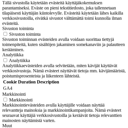
Tällä sivustolla käytetään evästeitä käyttäjäkokemuksen
parantamiseksi. Eväste on pieni tekstitiedosto, joka tallennetaan
tilapäisesti käyttäjän kiintolevylle. Evästeitä käytetään lähes kaikilla
verkkosivustoilla, eivätkä sivustot välttämättä toimi kunnolla ilman
evästeitä.
Sivuston toiminta
Sivuston toiminta
Sivuston toiminnan evästeiden avulla voidaan suorittaa tiettyjä
toimenpiteitä, kuten sisältöjen jakaminen somekanaviin ja palautteen
kerääminen.
Analytiikka
Analytiikka
Analytiikkaevästeiden avulla selvitetään, miten kävijät käyttävät
verkkosivustoja. Nämä evästeet näyttävät tietoja mm. kävijämääristä,
poistumisprosenteista ja liikenteen lähteistä.
Cookie
Duration
Description
GA4
Markkinointi
Markkinointi
Markkinointievästeiden avulla käyttäjille voidaan näyttää
relevantteja mainoksia ja markkinointikampanjoita. Nämä evästeet
seuraavat käyttäjiä verkkosivustoilla ja keräävät tietoja relevanttien
mainosten näyttämistä varten.
Muut