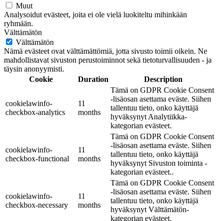
Muut
Analysoidut evästeet, joita ei ole vielä luokiteltu mihinkään
ryhmään.
Välttämätön
Välttämätön
Nämä evästeet ovat välttämättömiä, jotta sivusto toimii oikein. Ne
mahdollistavat sivuston perustoiminnot sekä tietoturvallisuuden - ja
täysin anonyymisti.
Cookie
Duration
Description
Tämä on GDPR Cookie Consent
-lisäosan asettama eväste. Siihen
cookielawinfo-
11
tallentuu tieto, onko käyttäjä
checkbox-analytics
months
hyväksynyt Analytiikka-
kategorian evästeet.
Tämä on GDPR Cookie Consent
-lisäosan asettama eväste. Siihen
cookielawinfo-
11
tallentuu tieto, onko käyttäjä
checkbox-functional
months
hyväksynyt Sivuston toiminta -
kategorian evästeet..
Tämä on GDPR Cookie Consent
-lisäosan asettama eväste. Siihen
cookielawinfo-
11
tallentuu tieto, onko käyttäjä
checkbox-necessary
months
hyväksynyt Välttämätön-
kategorian evästeet.