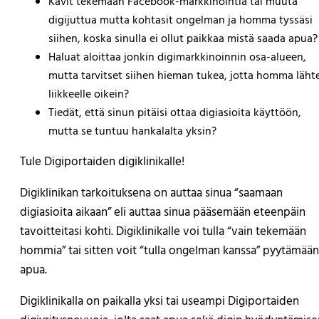
Kävit tekemään Facebook-markkinointia tai muuta
digijuttua mutta kohtasit ongelman ja homma tyssäsi
siihen, koska sinulla ei ollut paikkaa mistä saada apua?
Haluat aloittaa jonkin digimarkkinoinnin osa-alueen,
mutta tarvitset siihen hieman tukea, jotta homma läht
liikkeelle oikein?
Tiedät, että sinun pitäisi ottaa digiasioita käyttöön,
mutta se tuntuu hankalalta yksin?
Tule Digiportaiden digiklinikalle!
Digiklinikan tarkoituksena on auttaa sinua “saamaan
digiasioita aikaan” eli auttaa sinua pääsemään eteenpäin
tavoitteitasi kohti. Digiklinikalle voi tulla “vain tekemään
hommia” tai sitten voit “tulla ongelman kanssa” pyytämään
apua.
Digiklinikalla on paikalla yksi tai useampi Digiportaiden