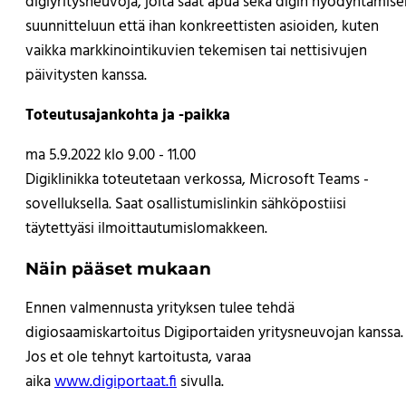
digiyritysneuvoja, jolta saat apua sekä digin hyödyntämise
suunnitteluun että ihan konkreettisten asioiden, kuten
vaikka markkinointikuvien tekemisen tai nettisivujen
päivitysten kanssa.
Toteutusajankohta ja -paikka
ma 5.9.2022 klo 9.00 - 11.00
Digiklinikka toteutetaan verkossa, Microsoft Teams -
sovelluksella. Saat osallistumislinkin sähköpostiisi
täytettyäsi ilmoittautumislomakkeen.
Näin pääset mukaan
Ennen valmennusta yrityksen tulee tehdä
digiosaamiskartoitus Digiportaiden yritysneuvojan kanssa.
Jos et ole tehnyt kartoitusta, varaa
aika
www.digiportaat.fi
sivulla.