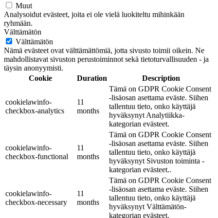
Muut
Analysoidut evästeet, joita ei ole vielä luokiteltu mihinkään
ryhmään.
Välttämätön
Välttämätön
Nämä evästeet ovat välttämättömiä, jotta sivusto toimii oikein. Ne
mahdollistavat sivuston perustoiminnot sekä tietoturvallisuuden - ja
täysin anonyymisti.
Cookie
Duration
Description
Tämä on GDPR Cookie Consent
-lisäosan asettama eväste. Siihen
cookielawinfo-
11
tallentuu tieto, onko käyttäjä
checkbox-analytics
months
hyväksynyt Analytiikka-
kategorian evästeet.
Tämä on GDPR Cookie Consent
-lisäosan asettama eväste. Siihen
cookielawinfo-
11
tallentuu tieto, onko käyttäjä
checkbox-functional
months
hyväksynyt Sivuston toiminta -
kategorian evästeet..
Tämä on GDPR Cookie Consent
-lisäosan asettama eväste. Siihen
cookielawinfo-
11
tallentuu tieto, onko käyttäjä
checkbox-necessary
months
hyväksynyt Välttämätön-
kategorian evästeet.