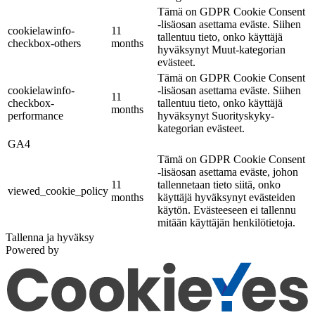
Tämä on GDPR Cookie Consent
-lisäosan asettama eväste. Siihen
cookielawinfo-
11
tallentuu tieto, onko käyttäjä
checkbox-others
months
hyväksynyt Muut-kategorian
evästeet.
Tämä on GDPR Cookie Consent
cookielawinfo-
-lisäosan asettama eväste. Siihen
11
checkbox-
tallentuu tieto, onko käyttäjä
months
performance
hyväksynyt Suorityskyky-
kategorian evästeet.
GA4
Tämä on GDPR Cookie Consent
-lisäosan asettama eväste, johon
11
tallennetaan tieto siitä, onko
viewed_cookie_policy
months
käyttäjä hyväksynyt evästeiden
käytön. Evästeeseen ei tallennu
mitään käyttäjän henkilötietoja.
Tallenna ja hyväksy
Powered by