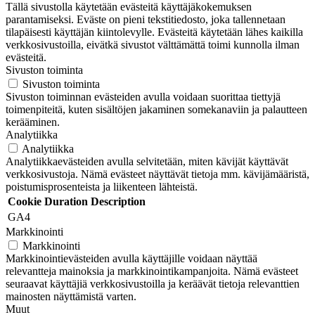
Tällä sivustolla käytetään evästeitä käyttäjäkokemuksen
parantamiseksi. Eväste on pieni tekstitiedosto, joka tallennetaan
tilapäisesti käyttäjän kiintolevylle. Evästeitä käytetään lähes kaikilla
verkkosivustoilla, eivätkä sivustot välttämättä toimi kunnolla ilman
evästeitä.
Sivuston toiminta
Sivuston toiminta
Sivuston toiminnan evästeiden avulla voidaan suorittaa tiettyjä
toimenpiteitä, kuten sisältöjen jakaminen somekanaviin ja palautteen
kerääminen.
Analytiikka
Analytiikka
Analytiikkaevästeiden avulla selvitetään, miten kävijät käyttävät
verkkosivustoja. Nämä evästeet näyttävät tietoja mm. kävijämääristä,
poistumisprosenteista ja liikenteen lähteistä.
Cookie
Duration
Description
GA4
Markkinointi
Markkinointi
Markkinointievästeiden avulla käyttäjille voidaan näyttää
relevantteja mainoksia ja markkinointikampanjoita. Nämä evästeet
seuraavat käyttäjiä verkkosivustoilla ja keräävät tietoja relevanttien
mainosten näyttämistä varten.
Muut