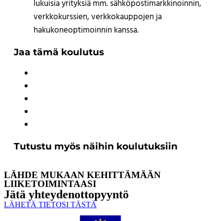
lukuisia yrityksiä mm. sähköpostimarkkinoinnin,
verkkokurssien, verkkokauppojen ja
hakukoneoptimoinnin kanssa.
Jaa tämä koulutus
Tutustu myös näihin koulutuksiin
LÄHDE MUKAAN KEHITTÄMÄÄN
LIIKETOIMINTAASI
Jätä yhteyden­ottopyyntö
LÄHETÄ TIETOSI TÄSTÄ