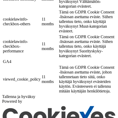
hyväksynyt Välttämätön-
kategorian evästeet.
Tämä on GDPR Cookie Consent
-lisäosan asettama eväste. Siihen
cookielawinfo-
11
tallentuu tieto, onko käyttäjä
checkbox-others
months
hyväksynyt Muut-kategorian
evästeet.
Tämä on GDPR Cookie Consent
cookielawinfo-
-lisäosan asettama eväste. Siihen
11
checkbox-
tallentuu tieto, onko käyttäjä
months
performance
hyväksynyt Suorityskyky-
kategorian evästeet.
GA4
Tämä on GDPR Cookie Consent
-lisäosan asettama eväste, johon
11
tallennetaan tieto siitä, onko
viewed_cookie_policy
months
käyttäjä hyväksynyt evästeiden
käytön. Evästeeseen ei tallennu
mitään käyttäjän henkilötietoja.
Tallenna ja hyväksy
Powered by