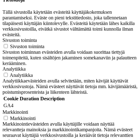
Tällä sivustolla käytetään evästeitä käyttäjäkokemuksen
parantamiseksi. Eväste on pieni tekstitiedosto, joka tallennetaan
tilapäisesti käyttäjän kiintolevylle. Evästeitä käytetään lähes kaikilla
verkkosivustoilla, eivätkä sivustot välttämättä toimi kunnolla ilman
evästeitä.
Sivuston toiminta
Sivuston toiminta
Sivuston toiminnan evästeiden avulla voidaan suorittaa tiettyjä
toimenpiteitä, kuten sisältöjen jakaminen somekanaviin ja palautteen
kerääminen.
Analytiikka
Analytiikka
Analytiikkaevästeiden avulla selvitetään, miten kävijät käyttävät
verkkosivustoja. Nämä evästeet näyttävät tietoja mm. kävijämääristä,
poistumisprosenteista ja liikenteen lähteistä.
Cookie
Duration
Description
GA4
Markkinointi
Markkinointi
Markkinointievästeiden avulla käyttäjille voidaan näyttää
relevantteja mainoksia ja markkinointikampanjoita. Nämä evästeet
seuraavat käyttäjiä verkkosivustoilla ja keräävät tietoja relevanttien