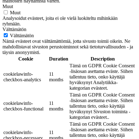
mainosten näyttämistä varten.
Muut
Muut
Analysoidut evästeet, joita ei ole vielä luokiteltu mihinkään
ryhmään.
Välttämätön
Välttämätön
Nämä evästeet ovat välttämättömiä, jotta sivusto toimii oikein. Ne
mahdollistavat sivuston perustoiminnot sekä tietoturvallisuuden - ja
täysin anonyymisti.
Cookie
Duration
Description
Tämä on GDPR Cookie Consent
-lisäosan asettama eväste. Siihen
cookielawinfo-
11
tallentuu tieto, onko käyttäjä
checkbox-analytics
months
hyväksynyt Analytiikka-
kategorian evästeet.
Tämä on GDPR Cookie Consent
-lisäosan asettama eväste. Siihen
cookielawinfo-
11
tallentuu tieto, onko käyttäjä
checkbox-functional
months
hyväksynyt Sivuston toiminta -
kategorian evästeet..
Tämä on GDPR Cookie Consent
-lisäosan asettama eväste. Siihen
cookielawinfo-
11
tallentuu tieto, onko käyttäjä
checkbox-necessary
months