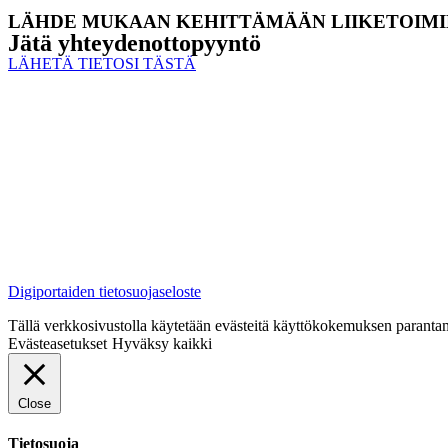
LÄHDE MUKAAN KEHITTÄMÄÄN LIIKETOIMI
Jätä yhteyden­ottopyyntö
LÄHETÄ TIETOSI TÄSTÄ
Digiportaiden tietosuojaseloste
Tällä verkkosivustolla käytetään evästeitä käyttökokemuksen parantam
Evästeasetukset
Hyväksy kaikki
Close
Tietosuoja