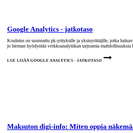
Google Analytics - jatkotaso
Koulutus on suunnattu pk-yrityksille ja yksinyrittäjille, jotka hal
jo hieman hyödyntää verkkoanalytiikan tarjoamia mahdollisuuksia l
LUE LISÄÄ
GOOGLE ANALYTICS - JATKOTASO
Maksuton digi-info: Miten oppia näkemä