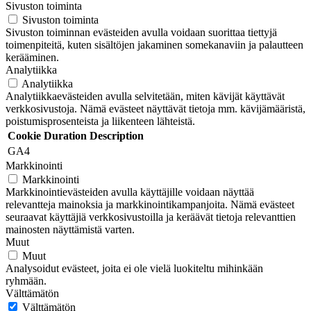
Sivuston toiminta
Sivuston toiminta
Sivuston toiminnan evästeiden avulla voidaan suorittaa tiettyjä
toimenpiteitä, kuten sisältöjen jakaminen somekanaviin ja palautteen
kerääminen.
Analytiikka
Analytiikka
Analytiikkaevästeiden avulla selvitetään, miten kävijät käyttävät
verkkosivustoja. Nämä evästeet näyttävät tietoja mm. kävijämääristä,
poistumisprosenteista ja liikenteen lähteistä.
Cookie
Duration
Description
GA4
Markkinointi
Markkinointi
Markkinointievästeiden avulla käyttäjille voidaan näyttää
relevantteja mainoksia ja markkinointikampanjoita. Nämä evästeet
seuraavat käyttäjiä verkkosivustoilla ja keräävät tietoja relevanttien
mainosten näyttämistä varten.
Muut
Muut
Analysoidut evästeet, joita ei ole vielä luokiteltu mihinkään
ryhmään.
Välttämätön
Välttämätön