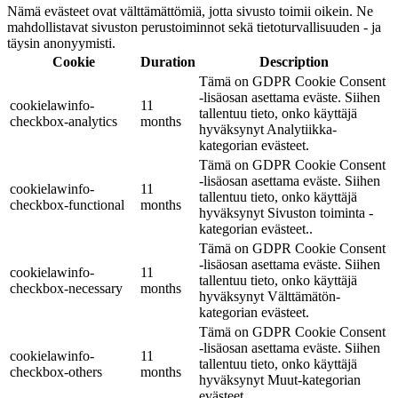
Nämä evästeet ovat välttämättömiä, jotta sivusto toimii oikein. Ne
mahdollistavat sivuston perustoiminnot sekä tietoturvallisuuden - ja
täysin anonyymisti.
Cookie
Duration
Description
Tämä on GDPR Cookie Consent
-lisäosan asettama eväste. Siihen
cookielawinfo-
11
tallentuu tieto, onko käyttäjä
checkbox-analytics
months
hyväksynyt Analytiikka-
kategorian evästeet.
Tämä on GDPR Cookie Consent
-lisäosan asettama eväste. Siihen
cookielawinfo-
11
tallentuu tieto, onko käyttäjä
checkbox-functional
months
hyväksynyt Sivuston toiminta -
kategorian evästeet..
Tämä on GDPR Cookie Consent
-lisäosan asettama eväste. Siihen
cookielawinfo-
11
tallentuu tieto, onko käyttäjä
checkbox-necessary
months
hyväksynyt Välttämätön-
kategorian evästeet.
Tämä on GDPR Cookie Consent
-lisäosan asettama eväste. Siihen
cookielawinfo-
11
tallentuu tieto, onko käyttäjä
checkbox-others
months
hyväksynyt Muut-kategorian
evästeet.