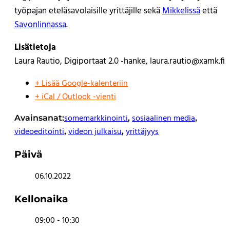
työpajan eteläsavolaisille yrittäjille sekä
Mikkelissä
että
Savonlinnassa
.
Lisätietoja
Laura Rautio, Digiportaat 2.0 -hanke,
laura.rautio@xamk.fi
+ Lisää Google-kalenteriin
+ iCal / Outlook -vienti
somemarkkinointi
sosiaalinen media
Avainsanat:
,
,
videoeditointi
videon julkaisu
yrittäjyys
,
,
Päivä
06.10.2022
Kellonaika
09:00 - 10:30