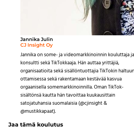
Jannika Julin
CJ Insight Oy
Jannika on some- ja videomarkkinoinnin kouluttaja j
konsultti sekä TikTokkaaja. Hän auttaa yrittäjiä,
organisaatioita sekä sisällöntuottajia TikTokin haltuu
ottamisessa sekä rakentamaan kestävää kasvua
orgaanisella somemarkkinoinnilla. Oman TikTok-
sisältönsä kautta hän tavoittaa kuukausittain
satojatuhansia suomalaisia (@cjinsight &
@mustikkapaat).
Jaa tämä koulutus