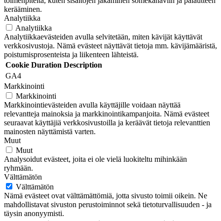
toimenpiteitä, kuten sisältöjen jakaminen somekanaviin ja palautteen
kerääminen.
Analytiikka
Analytiikka
Analytiikkaevästeiden avulla selvitetään, miten kävijät käyttävät
verkkosivustoja. Nämä evästeet näyttävät tietoja mm. kävijämääristä,
poistumisprosenteista ja liikenteen lähteistä.
Cookie
Duration
Description
GA4
Markkinointi
Markkinointi
Markkinointievästeiden avulla käyttäjille voidaan näyttää
relevantteja mainoksia ja markkinointikampanjoita. Nämä evästeet
seuraavat käyttäjiä verkkosivustoilla ja keräävät tietoja relevanttien
mainosten näyttämistä varten.
Muut
Muut
Analysoidut evästeet, joita ei ole vielä luokiteltu mihinkään
ryhmään.
Välttämätön
Välttämätön
Nämä evästeet ovat välttämättömiä, jotta sivusto toimii oikein. Ne
mahdollistavat sivuston perustoiminnot sekä tietoturvallisuuden - ja
täysin anonyymisti.