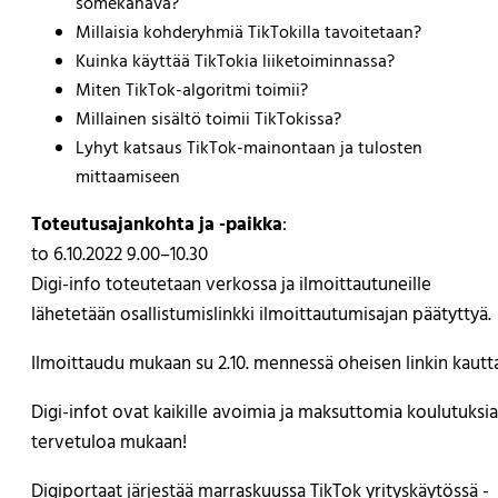
somekanava?
Millaisia kohderyhmiä TikTokilla tavoitetaan?
Kuinka käyttää TikTokia liiketoiminnassa?
Miten TikTok-algoritmi toimii?
Millainen sisältö toimii TikTokissa?
Lyhyt katsaus TikTok-mainontaan ja tulosten
mittaamiseen
Toteutusajankohta ja -paikka
:
to 6.10.2022 9.00–10.30
Digi-info toteutetaan verkossa ja ilmoittautuneille
lähetetään osallistumislinkki ilmoittautumisajan päätyttyä.
Ilmoittaudu mukaan su 2.10. mennessä oheisen linkin kautta
Digi-infot ovat kaikille avoimia ja maksuttomia koulutuksia
tervetuloa mukaan!
Digiportaat järjestää marraskuussa TikTok yrityskäytössä -