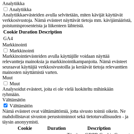
Analytiikka
Analytiikka
Analytiikkaevästeiden avulla selvitetään, miten kävijät käyttävät
verkkosivustoja. Nämä evästeet näyttävät tietoja mm. kävijämääristä,
poistumisprosenteista ja liikenteen lähteistä.
Cookie
Duration
Description
GA4
Markkinointi
Markkinointi
Markkinointievästeiden avulla käyttäjille voidaan näyttää
relevantteja mainoksia ja markkinointikampanjoita. Nämä evästeet
seuraavat käyttäjiä verkkosivustoilla ja keräävät tietoja relevanttien
mainosten näyttämistä varten.
Muut
Muut
Analysoidut evästeet, joita ei ole vielä luokiteltu mihinkään
ryhmään.
Välttämätön
Välttämätön
Nämä evästeet ovat välttämättömiä, jotta sivusto toimii oikein. Ne
mahdollistavat sivuston perustoiminnot sekä tietoturvallisuuden - ja
täysin anonyymisti.
Cookie
Duration
Description