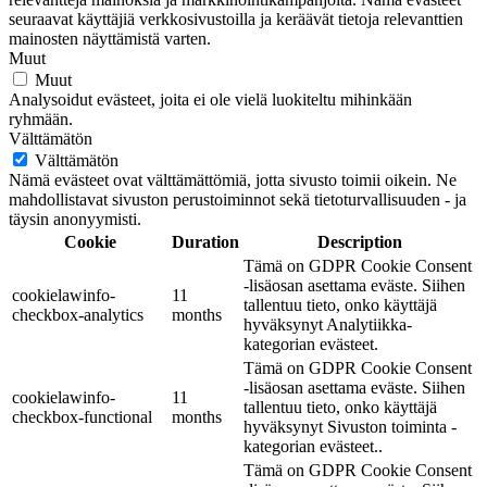
seuraavat käyttäjiä verkkosivustoilla ja keräävät tietoja relevanttien
mainosten näyttämistä varten.
Muut
Muut
Analysoidut evästeet, joita ei ole vielä luokiteltu mihinkään
ryhmään.
Välttämätön
Välttämätön
Nämä evästeet ovat välttämättömiä, jotta sivusto toimii oikein. Ne
mahdollistavat sivuston perustoiminnot sekä tietoturvallisuuden - ja
täysin anonyymisti.
Cookie
Duration
Description
Tämä on GDPR Cookie Consent
-lisäosan asettama eväste. Siihen
cookielawinfo-
11
tallentuu tieto, onko käyttäjä
checkbox-analytics
months
hyväksynyt Analytiikka-
kategorian evästeet.
Tämä on GDPR Cookie Consent
-lisäosan asettama eväste. Siihen
cookielawinfo-
11
tallentuu tieto, onko käyttäjä
checkbox-functional
months
hyväksynyt Sivuston toiminta -
kategorian evästeet..
Tämä on GDPR Cookie Consent