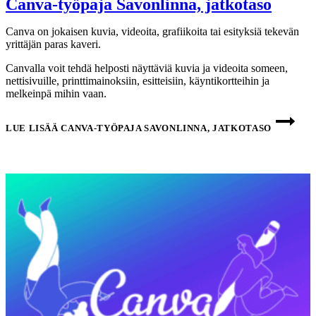
Canva-työpaja Savonlinna, jatkotaso
Canva on jokaisen kuvia, videoita, grafiikoita tai esityksiä tekevän
yrittäjän paras kaveri.
Canvalla voit tehdä helposti näyttäviä kuvia ja videoita someen,
nettisivuille, printtimainoksiin, esitteisiin, käyntikortteihin ja
melkeinpä mihin vaan.
LUE LISÄÄ
CANVA-TYÖPAJA SAVONLINNA, JATKOTASO