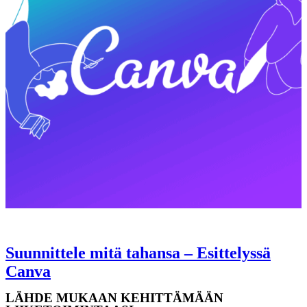
KOULUTUKSET
VINKIT
Suunnittele mitä tahansa – Esittelyssä
Canva
LÄHDE MUKAAN KEHITTÄMÄÄN