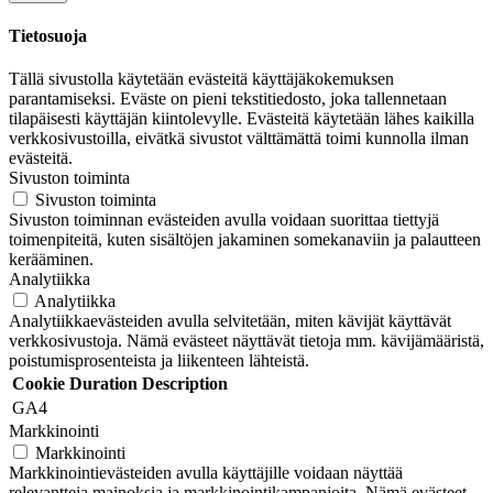
Tietosuoja
Tällä sivustolla käytetään evästeitä käyttäjäkokemuksen
parantamiseksi. Eväste on pieni tekstitiedosto, joka tallennetaan
tilapäisesti käyttäjän kiintolevylle. Evästeitä käytetään lähes kaikilla
verkkosivustoilla, eivätkä sivustot välttämättä toimi kunnolla ilman
evästeitä.
Sivuston toiminta
Sivuston toiminta
Sivuston toiminnan evästeiden avulla voidaan suorittaa tiettyjä
toimenpiteitä, kuten sisältöjen jakaminen somekanaviin ja palautteen
kerääminen.
Analytiikka
Analytiikka
Analytiikkaevästeiden avulla selvitetään, miten kävijät käyttävät
verkkosivustoja. Nämä evästeet näyttävät tietoja mm. kävijämääristä,
poistumisprosenteista ja liikenteen lähteistä.
Cookie
Duration
Description
GA4
Markkinointi
Markkinointi
Markkinointievästeiden avulla käyttäjille voidaan näyttää
relevantteja mainoksia ja markkinointikampanjoita. Nämä evästeet