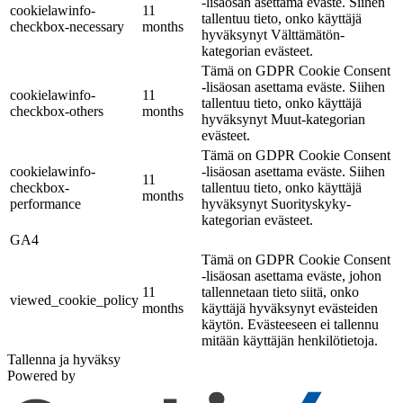
-lisäosan asettama eväste. Siihen
cookielawinfo-
11
tallentuu tieto, onko käyttäjä
checkbox-necessary
months
hyväksynyt Välttämätön-
kategorian evästeet.
Tämä on GDPR Cookie Consent
-lisäosan asettama eväste. Siihen
cookielawinfo-
11
tallentuu tieto, onko käyttäjä
checkbox-others
months
hyväksynyt Muut-kategorian
evästeet.
Tämä on GDPR Cookie Consent
cookielawinfo-
-lisäosan asettama eväste. Siihen
11
checkbox-
tallentuu tieto, onko käyttäjä
months
performance
hyväksynyt Suorityskyky-
kategorian evästeet.
GA4
Tämä on GDPR Cookie Consent
-lisäosan asettama eväste, johon
11
tallennetaan tieto siitä, onko
viewed_cookie_policy
months
käyttäjä hyväksynyt evästeiden
käytön. Evästeeseen ei tallennu
mitään käyttäjän henkilötietoja.
Tallenna ja hyväksy
Powered by