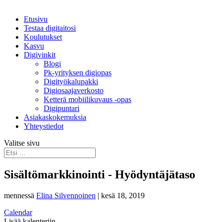
Etusivu
Testaa digitaitosi
Koulutukset
Kasvu
Digivinkit
Blogi
Pk-yrityksen digiopas
Digityökalupakki
Digiosaajaverkosto
Ketterä mobiilikuvaus -opas
Digipuntari
Asiakaskokemuksia
Yhteystiedot
Valitse sivu
Sisältömarkkinointi - Hyödyntäjätaso
mennessä
Elina Silvennoinen
|
kesä 18, 2019
Calendar
Lisää kalenteriin