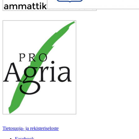
Tietosuoja- ja rekisteriseloste
Facebook