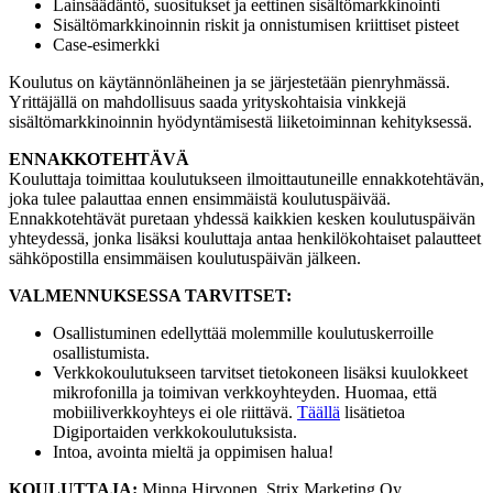
Lainsäädäntö, suositukset ja eettinen sisältömarkkinointi
Sisältömarkkinoinnin riskit ja onnistumisen kriittiset pisteet
Case-esimerkki
Koulutus on käytännönläheinen ja se järjestetään pienryhmässä.
Yrittäjällä on mahdollisuus saada yrityskohtaisia vinkkejä
sisältömarkkinoinnin hyödyntämisestä liiketoiminnan kehityksessä.
ENNAKKOTEHTÄVÄ
Kouluttaja toimittaa koulutukseen ilmoittautuneille ennakkotehtävän,
joka tulee palauttaa ennen ensimmäistä koulutuspäivää.
Ennakkotehtävät puretaan yhdessä kaikkien kesken koulutuspäivän
yhteydessä, jonka lisäksi kouluttaja antaa henkilökohtaiset palautteet
sähköpostilla ensimmäisen koulutuspäivän jälkeen.
VALMENNUKSESSA TARVITSET:
Osallistuminen edellyttää molemmille koulutuskerroille
osallistumista.
Verkkokoulutukseen tarvitset tietokoneen lisäksi kuulokkeet
mikrofonilla ja toimivan verkkoyhteyden. Huomaa, että
mobiiliverkkoyhteys ei ole riittävä.
Täällä
lisätietoa
Digiportaiden verkkokoulutuksista.
Intoa, avointa mieltä ja oppimisen halua!
KOULUTTAJA:
Minna Hirvonen, Strix Marketing Oy.