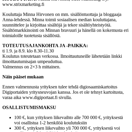
www.strixmarketing.fi
Kouluttaja Minna Hirvonen on mm. sisällöntuottaja ja bloggaaja
Anna-lehdessä. Minna toimii sosiaalisen median kouluttajana,
suunnittelee ja kirjoittaa sisältöjä ja tekee sisältöyhteistyötä.
Sisältömarkkinointi on Minnan bravuuri ja hänellä on kokemusta eri
toimialoille tuotetusta sisällöstä.
TOTEUTUSAJANKOHTA JA -PAIKKA:
ti 1.9. ja 8.9. klo 8.30-11.30
Koulutus toteutetaan verkossa. Ilmoittautuneille lähetetään linkki
ilmoittautumisajan umpeuduttua.
Valmennus on 2×3 h mittainen.
Näin pääset mukaan
Ennen valmennusta yrityksen tulee tehdä digiosaamiskartoitus
Digiportaiden yritysneuvojan kanssa. Jos et ole tehnyt kartoitusta,
varaa aika www.digiportaat.fi sivulla.
OSALLISTUMISMAKSU
100 €, kun yrityksen liikevaihto alle 700 000 €, yrityksestä
voi osallistua 1-2 henkilöä koulutuksiin
300 €, yrityksen liikevaihto yli 700 000 €, yrityksestä voi