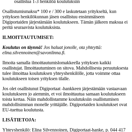
osallistua 1-3 henkilöä koulutuksiin
Osallistumismaksu* 100 e / 300 e laskutetaan yritykseltä, kun
yrityksen henkilökunnan jäsen osallistuu ensimmäiseen
Digiportaiden järjestämään koulutukseen. Tämän jälkeen maksua ei
peritä seuraavista koulutuksista.
ILMOITTAUTUMISET:
Koulutus on täynnä!
Jos haluat jonolle, ota yhteyttä:
elina.silvennoinen@savonlinna.fi
.
Ilmoita samalla ilmoittautumislomakkeella yrityksen kaikki
osallistujat. Ilmoittautuminen on sitova. Mahdollisesta peruutuksesta
tulee ilmoittaa koulutuksen yhteyshenkilölle, jotta voimme ottaa
koulutukseen toisen yrityksen tilalle.
Jos olet osallistunut Digiportaat -hankkeen järjestämään vastaavaan
koulutukseen jo aiemmin, et voi ilmoittautua samaan koulutukseen
toista kertaa. Näin mahdollistamme koulutuksiin osallistumisen
mahdollisimman monelle yrittäjälle. Digiportaiden koulutukset ovat
EU-tuettua koulutusta.
LISÄTIETOJA:
Yhteyshenkilö: Elina Silvennoinen, Digiportaat-hanke, p. 044 417