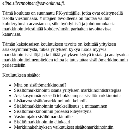
elina.silvennoinen@savonlinna.fi
.
Tämä koulutus on suunnattu PK-yrittäjille, jotka ovat edistyneellä
tasolla viestinnässä. Yrittäjien tavoitteena on tuottaa valitun
kohderyhmän arvostamaa, sille hyödyllistä ja johdonmukaista
markkinointiviestintää kohderyhmän parhaiten tavoittavissa
kanavissa.
Tämän kaksiosaisen koulutuksen tavoite on kehittää yrityksen
asiakasymmärrystä, tukea yrityksen kykyä luoda myyviä
markkinointisisältöjä ja kehittää yrityksen kykyä testata ja analysoida
markkinointitoimenpiteiden tehoa ja tutustuttaa sisältömarkkinoinnin
periaatteisiin.
Koulutuksen sisältö:
Mitä on sisältömarkkinointi?
Sisältömarkkinointi osana yrityksen markkinointistrategiaa
Asiakasymmärryksellä tehokkaampaa sisältömarkkinointia
Lisäarvoa sisältömarkkinoinnin keinoilla
Sisältömarkkinoinnin tuloksellisuus ja mittaaminen
Sisältömarkkinoinnin prosessi kiteytettynä
Vastuunjako sisältömarkkinoille
Sisältömarkkinoinnin elinkaari
Markkinakehityksen vaikutukset sisältömarkkinointiin