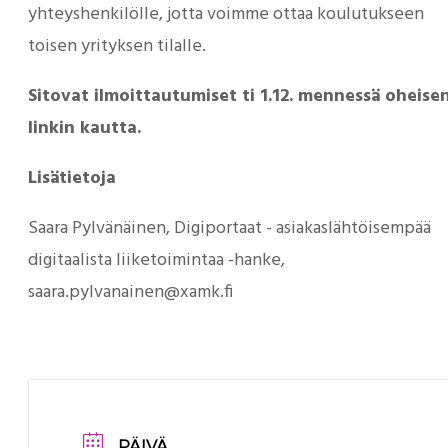
yhteyshenkilölle, jotta voimme ottaa koulutukseen
toisen yrityksen tilalle.
Sitovat ilmoittautumiset ti 1.12. mennessä oheise
linkin kautta.
Lisätietoja
Saara Pylvänäinen, Digiportaat - asiakaslähtöisempää
digitaalista liiketoimintaa -hanke,
saara.pylvanainen@xamk.fi
PÄIVÄ