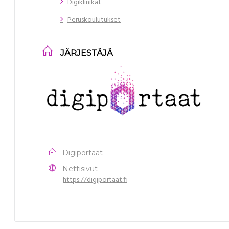
Digiklinikat
Peruskoulutukset
JÄRJESTÄJÄ
Digiportaat
Nettisivut
https://digiportaat.fi