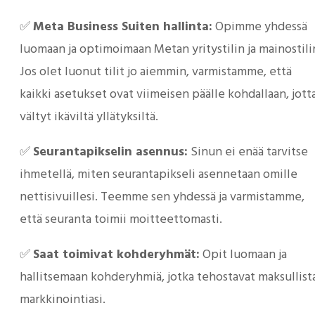
✅
Meta Business Suiten hallinta:
Opimme yhdessä
luomaan ja optimoimaan Metan yritystilin ja mainostili
Jos olet luonut tilit jo aiemmin, varmistamme, että
kaikki asetukset ovat viimeisen päälle kohdallaan, jott
vältyt ikäviltä yllätyksiltä.
✅
Seurantapikselin asennus:
Sinun ei enää tarvitse
ihmetellä, miten seurantapikseli asennetaan omille
nettisivuillesi. Teemme sen yhdessä ja varmistamme,
että seuranta toimii moitteettomasti.
✅
Saat toimivat kohderyhmät:
Opit luomaan ja
hallitsemaan kohderyhmiä, jotka tehostavat maksullist
markkinointiasi.