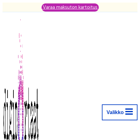
Siirry
Varaa maksuton kartoitus
sisältöön
Valikko