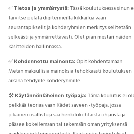
✅
Tietoa ja ymmärrystä:
Tässä koulutuksessa sinun e
tarvitse pelätä digitermeillä kikkailua vaan
seurantapikselit ja kohderyhmien merkitys selitetään
selkeästi ja ymmärrettävästi. Olet pian mestari näiden
käsitteiden hallinnassa.
✅
Kohdennettu mainonta:
Opit kohdentamaan
Metan maksullisia mainoksia tehokkaasti koulutuksen
aikana tehdyille kohderyhmille.
🛠️
Käytännönläheinen työpaja:
Tämä koulutus ei ol
pelkkää teoriaa vaan Kädet saveen -työpaja, jossa
jokainen osallistuja saa henkilökohtaista ohjausta ja
pääsee kokeilemaan tai tekemään oman yrityksensä