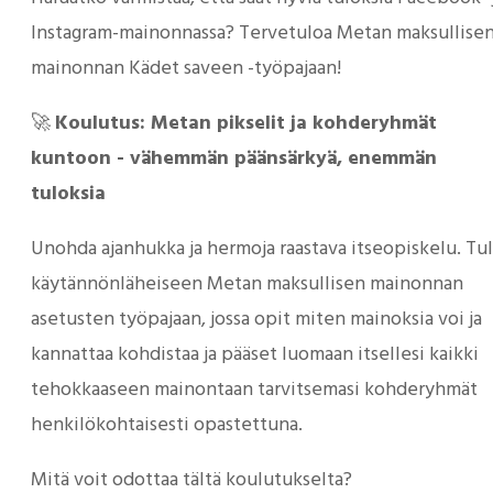
Instagram-mainonnassa? Tervetuloa Metan maksullise
mainonnan Kädet saveen -työpajaan!
🚀
Koulutus: Metan pikselit ja kohderyhmät
kuntoon - vähemmän päänsärkyä, enemmän
tuloksia
Unohda ajanhukka ja hermoja raastava itseopiskelu. Tu
käytännönläheiseen Metan maksullisen mainonnan
asetusten työpajaan, jossa opit miten mainoksia voi ja
kannattaa kohdistaa ja pääset luomaan itsellesi kaikki
tehokkaaseen mainontaan tarvitsemasi kohderyhmät
henkilökohtaisesti opastettuna.
Mitä voit odottaa tältä koulutukselta?