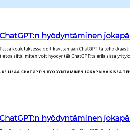
ChatGPT:n hyödyntäminen jokapäiv
Tässä koulutuksessa opit käyttämään ChatGPT:tä tehokkaasti 
tietoa siitä, miten voit hyödyntää ChatGPT:tä erilaisissa yrityks
LUE LISÄÄ
CHATGPT:N HYÖDYNTÄMINEN JOKAPÄIVÄISISSÄ TE
ChatGPT:n hyödyntäminen jokapäiv