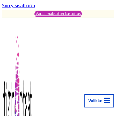
Siirry sisältöön
Varaa maksuton kartoitus
Valikko