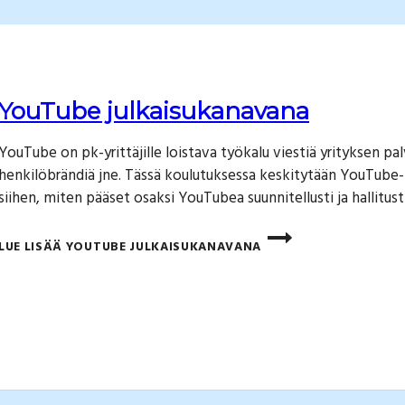
YouTube julkaisukanavana
YouTube on pk-yrittäjille loistava työkalu viestiä yrityksen pal
henkilöbrändiä jne. Tässä koulutuksessa keskitytään YouTube-k
siihen, miten pääset osaksi YouTubea suunnitellusti ja hallitusti
LUE LISÄÄ
YOUTUBE JULKAISUKANAVANA