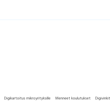
Digikartoitus mikroyrityksille
Menneet koulutukset
Digivinki